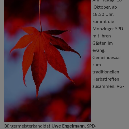
Am Freitag, 18
.Oktober, ab
18:30 Uhr,
kommt die
Monzinger SPD
mit ihren
Gästen im
evang.
Gemeindesaal
zum
traditionellen
Herbsttreffen
zusammen. VG-
Bürgermeisterkandidat
Uwe Engelmann
, SPD-