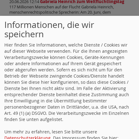
20.06.2026 12:14
Gabriela Heinrich zum Weltflüchtlingstag
117 Millionen Menschen auf der Flucht Gabriela Heinrich,
menschenrechtspolitische Sprecherin: Am 20. Juni, dem
Weltflüchtlingstag der Vereinten Nationen, wird daran erinnert,
Informationen, die wir
dass Millionen Menschen gezwungenermaßen ihre Heimat
verlassen mussten. Hinter den Zahlen stehen persönliche
speichern
Geschichten und individuelle Schicksale. „Aktuell sind weltweit
über 117 Millionen Menschen auf der Flucht, darunter viele
Kinder, oftmals ohne die Begleitung… Gabriela Heinrich zum
Hier finden Sie Informationen, welche Dienste / Cookies wir
Weltflüchtlingstag weiterlesen
auf dieser Webseite verwenden. Für die Ihnen angezeigten
Verarbeitungszwecke können Cookies, Geräte-Kennungen
18.06.2026 12:25
„Fatales Signal an Kommunen und
Verbraucher:innen“
oder andere Informationen auf Ihrem Gerät gespeichert
Rechte Mehrheit im EU-Parlament stellt Vereinbarung für
oder abgerufen werden. Sofern es sich nicht um für den
sauberes Wasser infrage Das Europäische Parlament hat heute
Betrieb der Webseite zwingende Cookies/Dienste handelt
eine Resolution zur Umsetzung der Kommunalabwasserrichtlinie
können Sie diese hier konfigurieren, so dass diese Cookies /
(KARL) verabschiedet. Die in der vergangenen Legislatur
Dienste bei Ihnen nicht aktiv sind. Im Falle der Aktivierung
beschlossene Vereinbarung zur Verbesserung der Wasserqualität
entsprechender Dienste beinhaltet diese Zustimmung auch
sieht Vorschriften für eine durch Unternehmen gestützte
Finanzierung der sogenannten 4. Reinigungsstufe vor. An dieser
Ihre Einwilligung in die Übermittlung bestimmter
finanziellen Großaufgabe sollen vor allem Kosmetik-… „Fatales
personenbezogener Daten in Drittländer, u.a. die USA, nach
Signal an Kommunen und Verbraucher:innen“ weiterlesen
Art. 49 (1) (a) DSGVO. Die Verarbeitungszwecke im Einzelnen
finden Sie unten aufgelistet.
18.06.2026 12:16
Annika Klose zum Arbeitszeitgesetz
Arbeitszeitgesetz: Flexibilisierung ist keine Einbahnstraße Im
Koalitionsvertrag ist festgehalten, dass die neue
Um mehr zu erfahren, lesen Sie bitte unsere
Arbeitszeitregelung keine Ausweitung der Arbeitszeit gegen den
Datenschutzerklärung
. Das Impressum finden Sie hier: