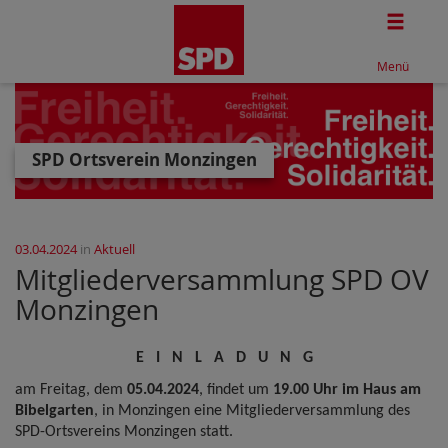
Togg
Menü
SPD Ortsverein Monzingen
03.04.2024
in
Aktuell
Mitgliederversammlung SPD OV
Monzingen
E I N L A D U N G
am Freitag, dem
05.04.2024
, findet um
19.00 Uhr im Haus am
Bibelgarten
, in Monzingen eine Mitgliederversammlung des
SPD-Ortsvereins Monzingen statt.