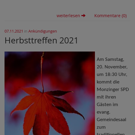
weiterlesen
Kommentare (0)
07.11.2021
in
Ankündigungen
Herbsttreffen 2021
Am Samstag,
20. November,
um 18:30 Uhr,
kommt die
Monzinger SPD
mit ihren
Gästen im
evang.
Gemeindesaal
zum