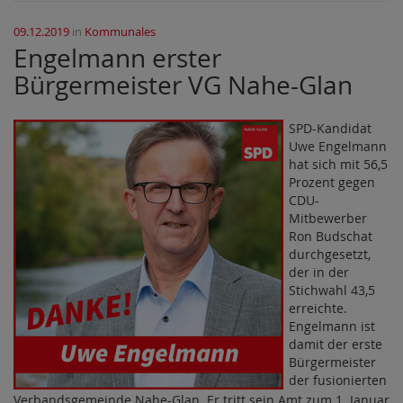
09.12.2019
in
Kommunales
Engelmann erster
Bürgermeister VG Nahe-Glan
SPD-Kandidat
Uwe Engelmann
hat sich mit 56,5
Prozent gegen
CDU-
Mitbewerber
Ron Budschat
durchgesetzt,
der in der
Stichwahl 43,5
erreichte.
Engelmann ist
damit der erste
Bürgermeister
der fusionierten
Verbandsgemeinde Nahe-Glan. Er tritt sein Amt zum 1. Januar