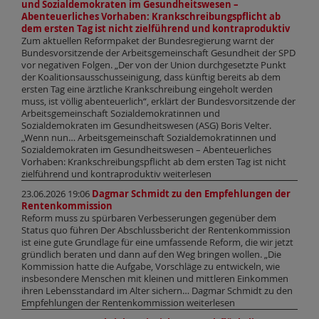
und Sozialdemokraten im Gesundheitswesen –
Abenteuerliches Vorhaben: Krankschreibungspflicht ab
dem ersten Tag ist nicht zielführend und kontraproduktiv
Zum aktuellen Reformpaket der Bundesregierung warnt der
Bundesvorsitzende der Arbeitsgemeinschaft Gesundheit der SPD
vor negativen Folgen. „Der von der Union durchgesetzte Punkt
der Koalitionsausschusseinigung, dass künftig bereits ab dem
ersten Tag eine ärztliche Krankschreibung eingeholt werden
muss, ist völlig abenteuerlich“, erklärt der Bundesvorsitzende der
Arbeitsgemeinschaft Sozialdemokratinnen und
Sozialdemokraten im Gesundheitswesen (ASG) Boris Velter.
„Wenn nun… Arbeitsgemeinschaft Sozialdemokratinnen und
Sozialdemokraten im Gesundheitswesen – Abenteuerliches
Vorhaben: Krankschreibungspflicht ab dem ersten Tag ist nicht
zielführend und kontraproduktiv weiterlesen
23.06.2026 19:06
Dagmar Schmidt zu den Empfehlungen der
Rentenkommission
Reform muss zu spürbaren Verbesserungen gegenüber dem
Status quo führen Der Abschlussbericht der Rentenkommission
ist eine gute Grundlage für eine umfassende Reform, die wir jetzt
gründlich beraten und dann auf den Weg bringen wollen. „Die
Kommission hatte die Aufgabe, Vorschläge zu entwickeln, wie
insbesondere Menschen mit kleinen und mittleren Einkommen
ihren Lebensstandard im Alter sichern… Dagmar Schmidt zu den
Empfehlungen der Rentenkommission weiterlesen